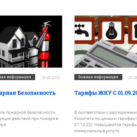
ная информация
Важная информация
18.08.2023
29.0
арная Безопасность
Тарифы ЖКУ С 01.09.2
ла пожарной безопасности.
В соответствии с распоряжен
укция действий при пожаре в
Комитета по ценам и тарифам 
ире.
01.12.22г. повышаются тарифы
коммунальные услуги.