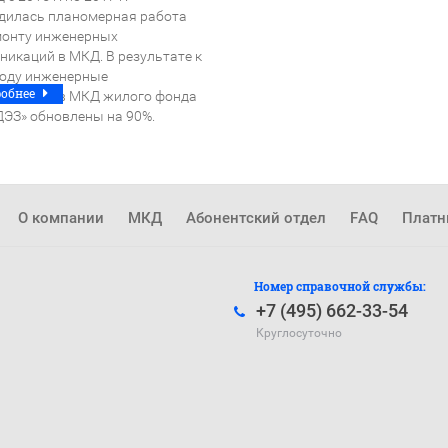
дилась планомерная работа
монту инженерных
никаций в МКД. В результате к
году инженерные
робнее
никации в МКД жилого фонда
ДЭЗ» обновлены на 90%.
О компании
МКД
Абонентский отдел
FAQ
Платн
Номер справочной службы:
+7 (495) 662-33-54
Круглосуточно