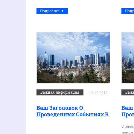
Подробнее
Под
Важная информация
Важ
13.12.2017
Ваш Заголовок О
Ваш
Проведенных Событиях В
Про
Рамках Государственной
Рам
Программы
Про
Инжен
период