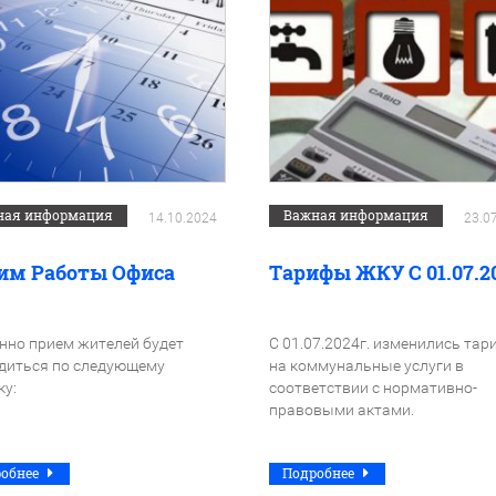
ная информация
Важная информация
14.10.2024
23.0
им Работы Офиса
Тарифы ЖКУ С 01.07.2
нно прием жителей будет
С 01.07.2024г. изменились та
диться по следующему
на коммунальные услуги в
ку:
соответствии с нормативно-
правовыми актами.
робнее
Подробнее