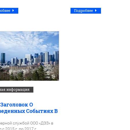
робнее
Подробнее
ная информация
 Заголовок О
веденных Событиях В
ках Государственной
граммы
ерной службой ООО «ДЭЗ» в
 с 2015 г. по 2017 г.