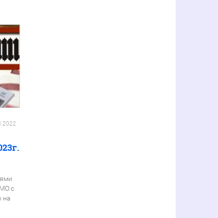
8.2022
023г.
иями
МО с
 на