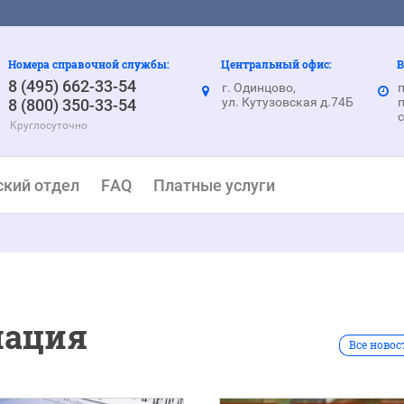
Номера справочной службы:
Центральный офис:
В
8 (495) 662-33-54
г. Одинцово,
п
ул. Кутузовская д.74Б
п
8 (800) 350-33-54
с
Круглосуточно
ский отдел
FAQ
Платные услуги
мация
Все новос